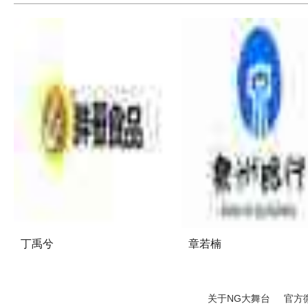
丁禹兮
章若楠
关于NG大舞台
官方